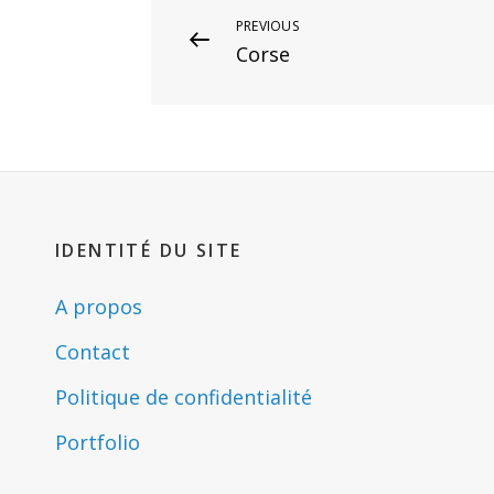
Navigation
PREVIOUS
Previous
Corse
Post
de
l’article
IDENTITÉ DU SITE
A propos
Contact
Politique de confidentialité
Portfolio