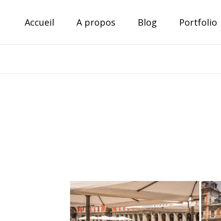
Skip
Accueil
A propos
Blog
Portfolio
to
content
Theo Derenne
Photographe amateur, voyageur passionné