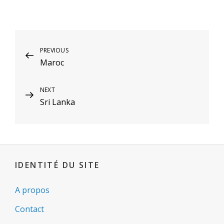
Navigation
PREVIOUS
Previous
Maroc
Post
de
l’article
NEXT
Next
Sri Lanka
Post
IDENTITÉ DU SITE
A propos
Contact