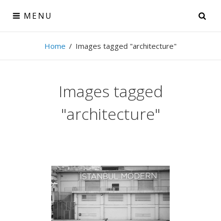
Skip
MENU
SE
to
content
Theo Derenne
Home
/
Images tagged "architecture"
Photographe amateur, voyageur passionné
Images tagged
"architecture"