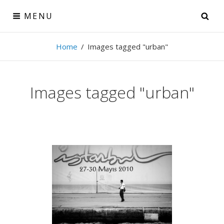
Skip
MENU
SE
to
content
Theo Derenne
Home
/
Images tagged "urban"
Photographe amateur, voyageur passionné
Images tagged "urban"