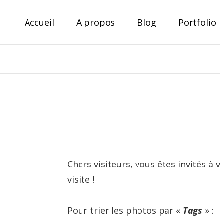
Skip
Accueil
A propos
Blog
Portfolio
to
content
Theo Derenne
Photographe amateur, voyageur passionné
Chers visiteurs, vous êtes invités 
visite !
Pour trier les photos par «
Tags
» :