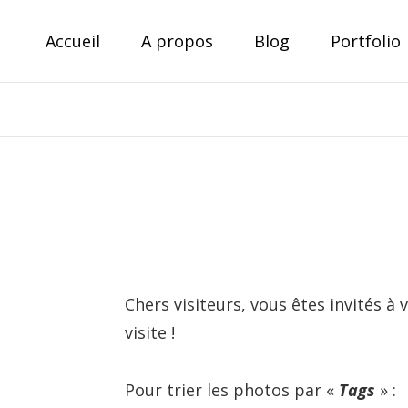
Skip
Accueil
A propos
Blog
Portfolio
to
content
Theo Derenne
Photographe amateur, voyageur passionné
Chers visiteurs, vous êtes invités 
visite !
Pour trier les photos par «
Tags
» :