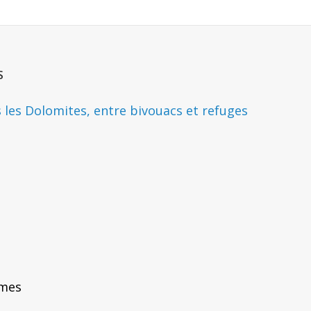
S
s les Dolomites, entre bivouacs et refuges
emes