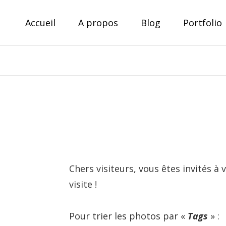
Skip
Accueil
A propos
Blog
Portfolio
to
content
Theo Derenne
Photographe amateur, voyageur passionné
Chers visiteurs, vous êtes invités 
visite !
Pour trier les photos par «
Tags
» :