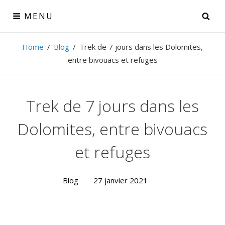
Skip
MENU
SE
to
content
Theo Derenne
Home
/
Blog
/
Trek de 7 jours dans les Dolomites,
entre bivouacs et refuges
Photographe amateur, voyageur passionné
Trek de 7 jours dans les
Dolomites, entre bivouacs
et refuges
Blog
27 janvier 2021