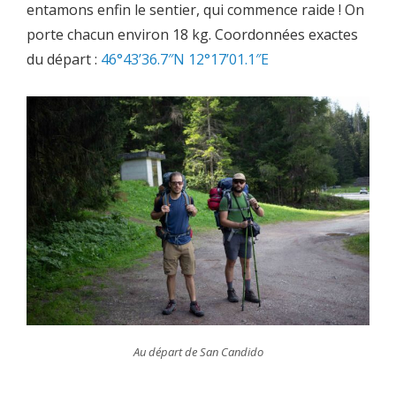
entamons enfin le sentier, qui commence raide ! On
porte chacun environ 18 kg. Coordonnées exactes
du départ :
46°43’36.7″N 12°17’01.1″E
Au départ de San Candido